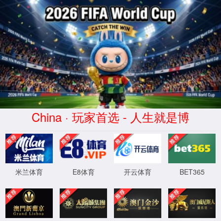
365英国上市|集团有限公司-官方网站
WTS-WAF拦截详情
出现该页面的原因:
1.你的请求是黑客攻击
2.你的请求合法但触发了安全规则,请提交问题反馈
XML 地图